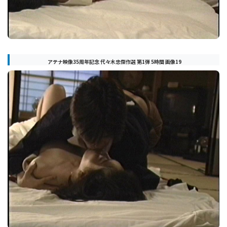
アテナ映像35周年記念 代々木忠傑作選 第1弾 5時間 画像19