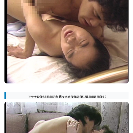
アテナ映像35周年記念 代々木忠傑作選 第1弾 5時間 画像10