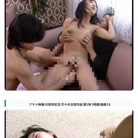
アテナ映像35周年記念 代々木忠傑作選 第1弾 5時間 画像16