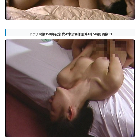
アテナ映像35周年記念 代々木忠傑作選 第1弾 5時間 画像13