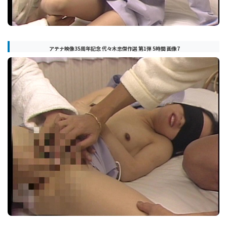
アテナ映像35周年記念 代々木忠傑作選 第1弾 5時間 画像7