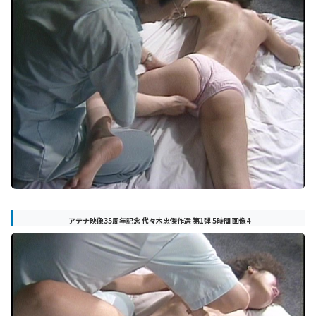
アテナ映像35周年記念 代々木忠傑作選 第1弾 5時間 画像4