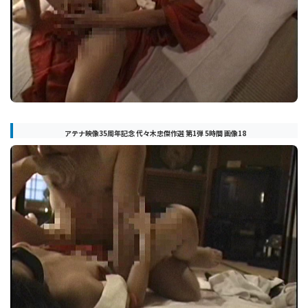
アテナ映像35周年記念 代々木忠傑作選 第1弾 5時間 画像18