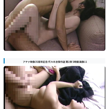
アテナ映像35周年記念 代々木忠傑作選 第1弾 5時間 画像11