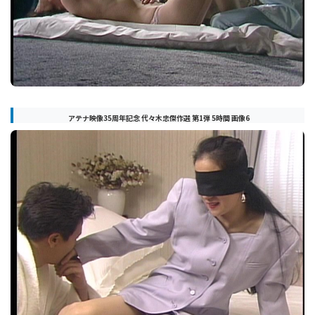
アテナ映像35周年記念 代々木忠傑作選 第1弾 5時間 画像6