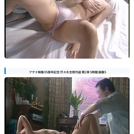
アテナ映像35周年記念 代々木忠傑作選 第1弾 5時間 画像5