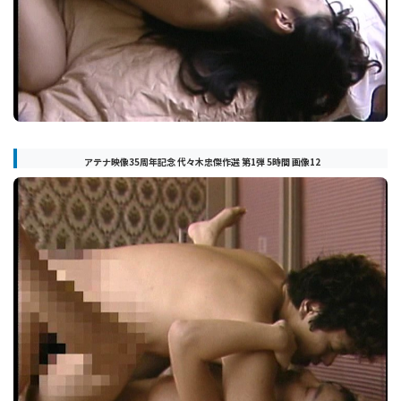
アテナ映像35周年記念 代々木忠傑作選 第1弾 5時間 画像12