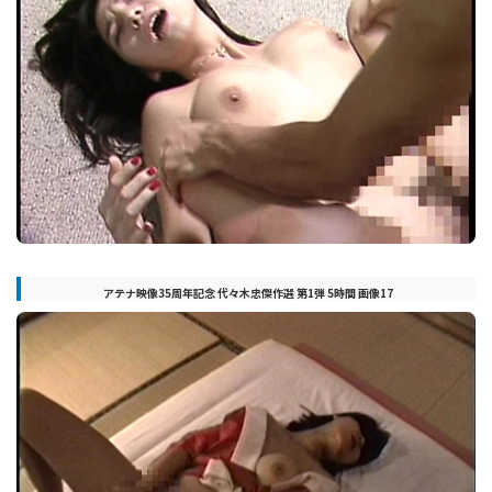
アテナ映像35周年記念 代々木忠傑作選 第1弾 5時間 画像17