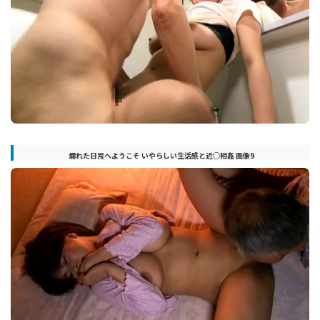
爛れた日常へようこそ いやらしい生活感と近○相姦 画像9