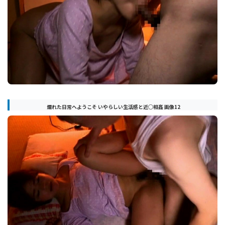
爛れた日常へようこそ いやらしい生活感と近○相姦 画像12