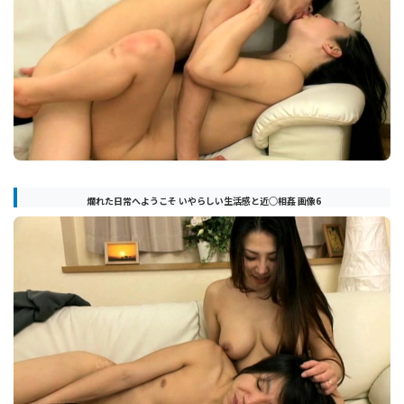
爛れた日常へようこそ いやらしい生活感と近○相姦 画像6