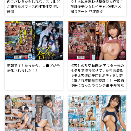
内にバレるかもしれないスリル 私
う！お尻を震わせ騎乗位大絶頂！
が堕ちたオフィス内NTR性交 河北
放課後美少女とイチャLOVEハメ
彩伽
撮りデート 花守夏歩
速報です！たった今、レ●プが合
≪客との乱交動画≫ アフター先の
法化されました！！
ホテルで待ち伏せていた性欲滾る
キモ太客達に美巨乳ボディを乱雑
に廻され不同意性交姦！！ 一晩肉
便器になったラウンジ嬢 千咲ちな