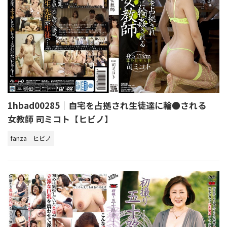
1hbad00285｜自宅を占拠され生徒達に輪●される
女教師 司ミコト【ヒビノ】
fanza
ヒビノ