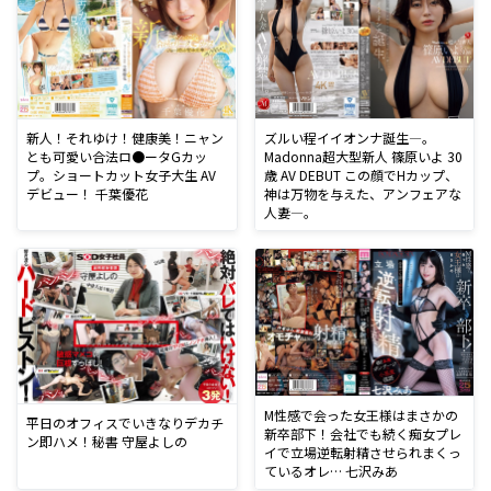
新人！それゆけ！健康美！ニャン
ズルい程イイオンナ誕生―。
とも可愛い合法ロ●ータGカッ
Madonna超大型新人 篠原いよ 30
プ。ショートカット女子大生 AV
歳 AV DEBUT この顔でHカップ、
デビュー！ 千葉優花
神は万物を与えた、アンフェアな
人妻―。
M性感で会った女王様はまさかの
平日のオフィスでいきなりデカチ
新卒部下！会社でも続く痴女プレ
ン即ハメ！秘書 守屋よしの
イで立場逆転射精させられまくっ
ているオレ… 七沢みあ