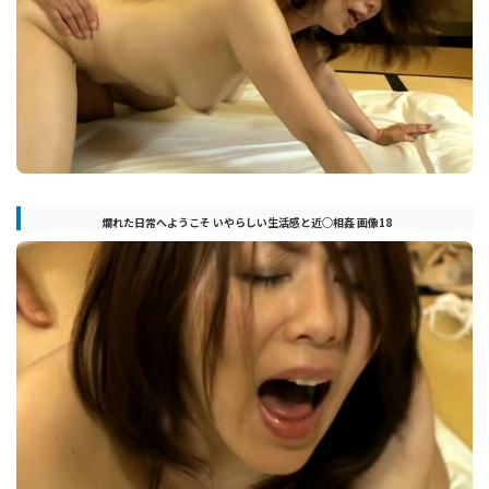
爛れた日常へようこそ いやらしい生活感と近○相姦 画像18