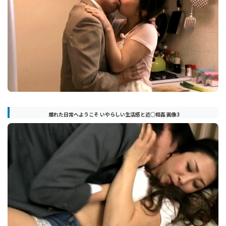
爛れた日常へようこそ いやらしい生活感と近○相姦 画像3