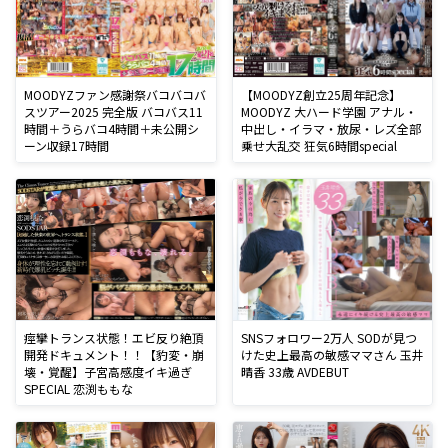
MOODYZファン感謝祭バコバコバ
【MOODYZ創立25周年記念】
スツアー2025 完全版 バコバス11
MOODYZ 大ハード学園 アナル・
時間＋うらバコ4時間＋未公開シ
中出し・イラマ・放尿・レズ全部
ーン収録17時間
乗せ大乱交 狂気6時間special
痙攣トランス状態！エビ反り絶頂
SNSフォロワー2万人 SODが見つ
開発ドキュメント！！【豹変・崩
けた史上最高の敏感ママさん 玉井
壊・覚醒】子宮高感度イキ過ぎ
晴香 33歳 AVDEBUT
SPECIAL 恋渕ももな