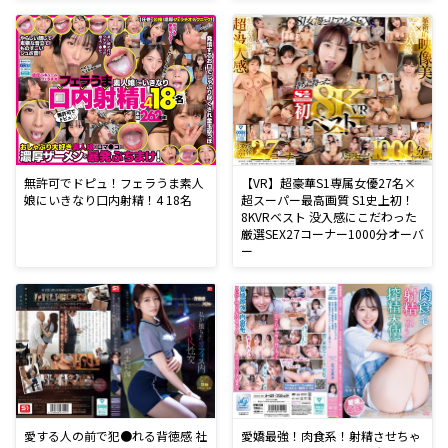
無許可でドピュ！フェラうま素人
【VR】超豪華S1専属女優27名×
娘にいきなり口内射精！4 18名
超スーパー最高画質 S1史上初！
8KVRベスト 没入感にこだわった
厳選SEX27コーナー1000分オーバ
ー
愛する人の前で犯●れる背徳感 社
愛嬌最強！肉食系！射精させちゃ