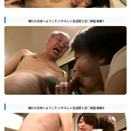
爛れた日常へようこそ いやらしい生活感と近○相姦 画像7
爛れた日常へようこそ いやらしい生活感と近○相姦 画像8