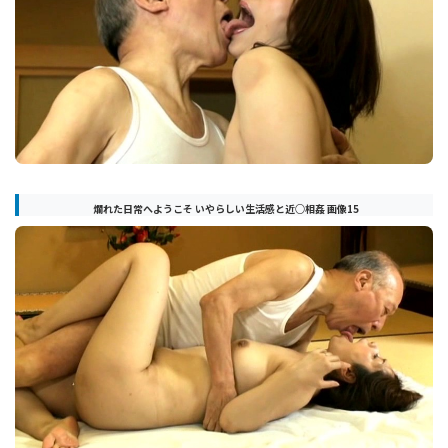
爛れた日常へようこそ いやらしい生活感と近○相姦 画像15