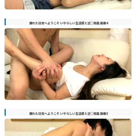
爛れた日常へようこそ いやらしい生活感と近○相姦 画像4
爛れた日常へようこそ いやらしい生活感と近○相姦 画像5