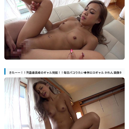
きたーー！！列島最高峰のギャル発掘！！毎日パコりたい◆神エロギャル かれん 画像9