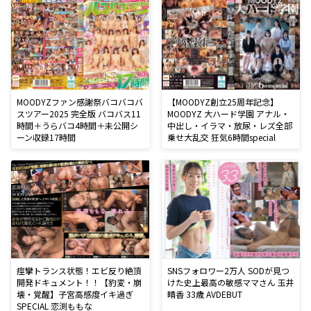
MOODYZファン感謝祭バコバコバ
【MOODYZ創立25周年記念】
スツアー2025 完全版 バコバス11
MOODYZ 大ハード学園 アナル・
時間＋うらバコ4時間＋未公開シ
中出し・イラマ・放尿・レズ全部
ーン収録17時間
乗せ大乱交 狂気6時間special
痙攣トランス状態！エビ反り絶頂
SNSフォロワー2万人 SODが見つ
開発ドキュメント！！【豹変・崩
けた史上最高の敏感ママさん 玉井
壊・覚醒】子宮高感度イキ過ぎ
晴香 33歳 AVDEBUT
SPECIAL 恋渕ももな