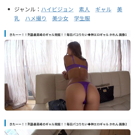
ジャンル：
ハイビジョン
素人
ギャル
美
乳
ハメ撮り
美少女
学生服
きたーー！！列島最高峰のギャル発掘！！毎日パコりたい◆神エロギャル かれん 画像1
きたーー！！列島最高峰のギャル発掘！！毎日パコりたい◆神エロギャル かれん 画像2