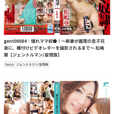
gent00084｜憧れママ奴●！～新妻が義理の息子兄
弟に、種付けビデオレターを撮影されるまで～ 松嶋
葵【ジェントルマン/妄想族】
fanza
ジェントルマン/妄想族