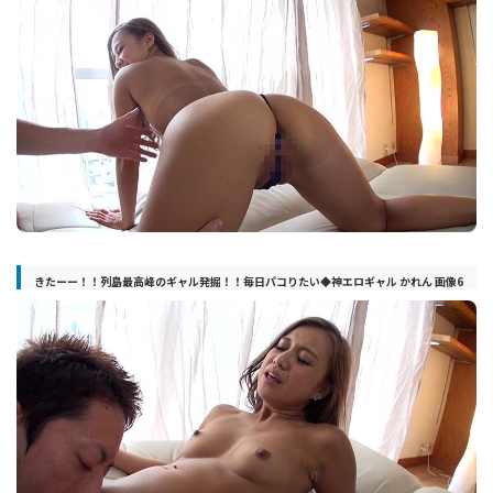
きたーー！！列島最高峰のギャル発掘！！毎日パコりたい◆神エロギャル かれん 画像6