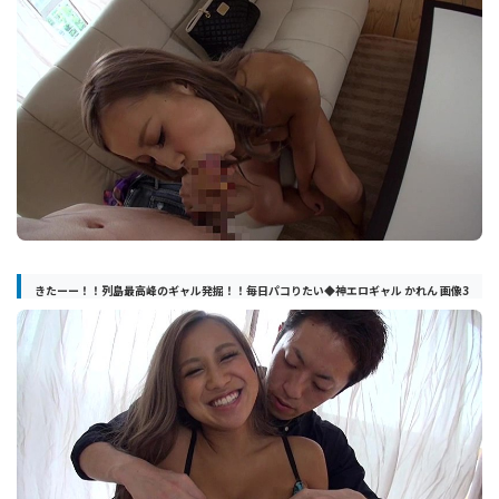
きたーー！！列島最高峰のギャル発掘！！毎日パコりたい◆神エロギャル かれん 画像3