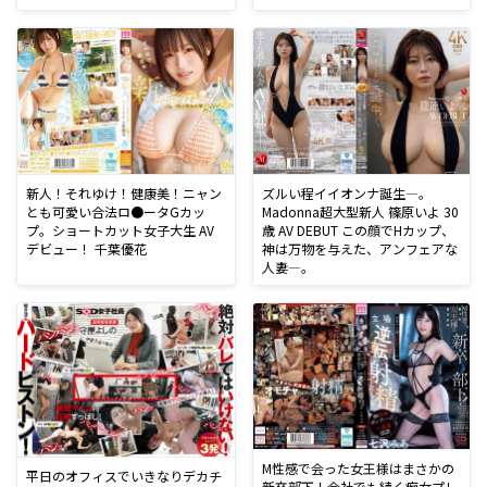
新人！それゆけ！健康美！ニャン
ズルい程イイオンナ誕生―。
とも可愛い合法ロ●ータGカッ
Madonna超大型新人 篠原いよ 30
プ。ショートカット女子大生 AV
歳 AV DEBUT この顔でHカップ、
デビュー！ 千葉優花
神は万物を与えた、アンフェアな
人妻―。
M性感で会った女王様はまさかの
平日のオフィスでいきなりデカチ
新卒部下！会社でも続く痴女プレ