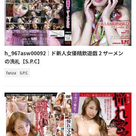
h_967asw00092｜ド新人女優精飲遊戯 2 ザーメン
の洗礼【S.P.C】
fanza
S.P.C