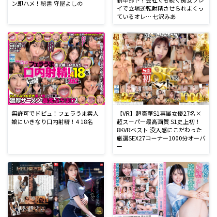
ン即ハメ！秘書 守屋よしの
イで立場逆転射精させられまくっ
ているオレ… 七沢みあ
無許可でドピュ！フェラうま素人
【VR】超豪華S1専属女優27名×
娘にいきなり口内射精！4 18名
超スーパー最高画質 S1史上初！
8KVRベスト 没入感にこだわった
厳選SEX27コーナー1000分オーバ
ー